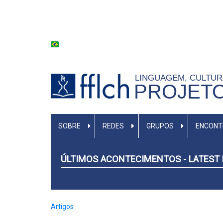
Pular
BANDEIRA DO BRASILLL
para
o
conteúdo
principal
LINGUAGEM, CULTU
PROJETO
NAVEGAÇÃO
SOBRE
REDES
GRUPOS
ENCONT
PRINCIPAL
ÚLTIMOS ACONTECIMENTOS - LATEST
Artigos