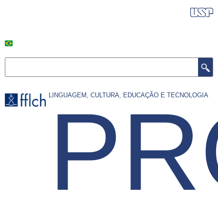
Pular
BANDEIRA DO BRASILLL
para
o
conteúdo
principal
Buscar
PR
LINGUAGEM, CULTURA, EDUCAÇÃO E TECNOLOGIA