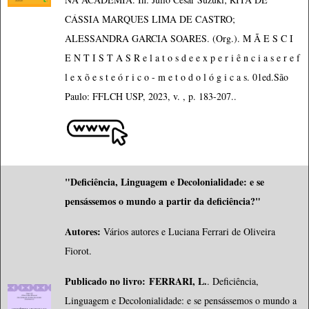
CÁSSIA MARQUES LIMA DE CASTRO;
ALESSANDRA GARCIA SOARES. (Org.). M Ã E S C I
E N T I S T A S R e l a t o s d e e x p e r i ê n c i a s e r e f
l e x õ e s t e ó r i c o - m e t o d o l ó g i c a s. 01ed.São
Paulo: FFLCH USP, 2023, v. , p. 183-207..
"Deficiência, Linguagem e Decolonialidade: e se
pensássemos o mundo a partir da deficiência?"
Autores:
Vários autores e Luciana Ferrari de Oliveira
Fiorot.
Publicado no livro:
FERRARI, L.
. Deficiência,
Linguagem e Decolonialidade: e se pensássemos o mundo a