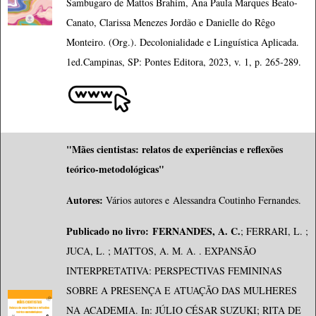
Sambugaro de Mattos Brahim, Ana Paula Marques Beato-
Canato, Clarissa Menezes Jordão e Danielle do Rêgo
Monteiro. (Org.). Decolonialidade e Linguística Aplicada.
1ed.Campinas, SP: Pontes Editora, 2023, v. 1, p. 265-289.
"Mães cientistas: relatos de experiências e reflexões
teórico-metodológicas"
Autores:
Vários autores e
Alessandra Coutinho
 Fernandes
.
Publicado no li
vro:
FERNANDES, A. C.
; FERRARI, L. ;
JUCA, L. ; MATTOS, A. M. A. . EXPANSÃO
INTERPRETATIVA: PERSPECTIVAS FEMININAS
SOBRE A PRESENÇA E ATUAÇÃO DAS MULHERES
NA ACADEMIA. In: JÚLIO CÉSAR SUZUKI; RITA DE