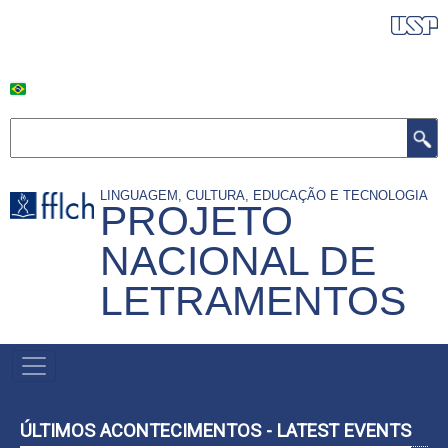
Pular
BANDEIRA DO BRASILLL
para
o
conteúdo
principal
Buscar
LINGUAGEM, CULTURA, EDUCAÇÃO E TECNOLOGIA
PROJETO
NACIONAL DE
LETRAMENTOS
NAVEGAÇÃO
PRINCIPAL
ÚLTIMOS ACONTECIMENTOS - LATEST EVENTS