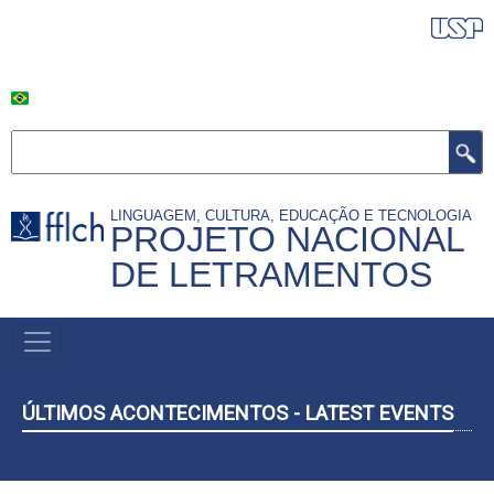
Pular
BANDEIRA DO BRASILLL
para
o
conteúdo
principal
Buscar
LINGUAGEM, CULTURA, EDUCAÇÃO E TECNOLOGIA
PROJETO NACIONAL
DE LETRAMENTOS
NAVEGAÇÃO
PRINCIPAL
ÚLTIMOS ACONTECIMENTOS - LATEST EVENTS