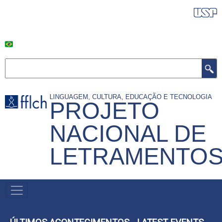
Pular
BANDEIRA DO BRASILLL
para
o
conteúdo
principal
Buscar
LINGUAGEM, CULTURA, EDUCAÇÃO E TECNOLOGIA
PROJETO
NACIONAL DE
LETRAMENTO
NAVEGAÇÃO
PRINCIPAL